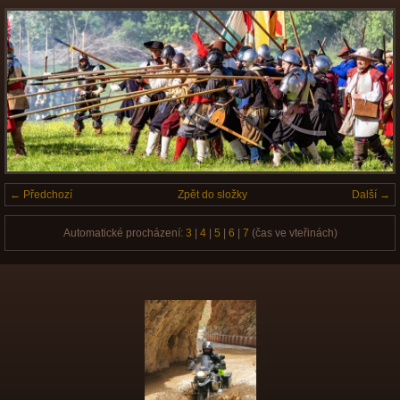
← Předchozí
Zpět do složky
Další →
Automatické procházení:
3
|
4
|
5
|
6
|
7
(čas ve vteřinách)