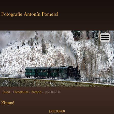
Fotografie Antonín Pomeisl
Úvod
»
Fotoalbum
»
Zbraně
»
DSC00708
Zbraně
DSC00708