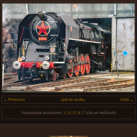
← Předchozí
Zpět do složky
Další →
Automatické procházení:
3
|
4
|
5
|
6
|
7
(čas ve vteřinách)