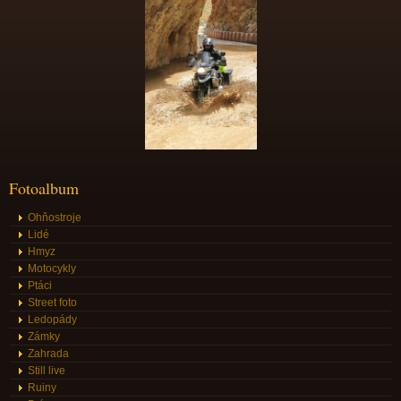
Fotoalbum
Ohňostroje
Lidé
Hmyz
Motocykly
Ptáci
Street foto
Ledopády
Zámky
Zahrada
Still live
Ruiny