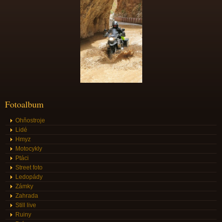
Fotoalbum
Ohňostroje
Lidé
Hmyz
Motocykly
Ptáci
Street foto
Ledopády
Zámky
Zahrada
Still live
Ruiny