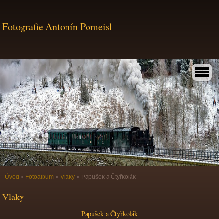
Fotografie Antonín Pomeisl
Úvod
»
Fotoalbum
»
Vlaky
»
Papušek a Čtyřkolák
Vlaky
Papušek a Čtyřkolák