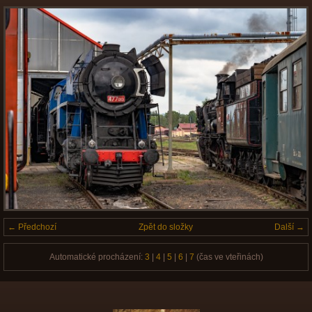
← Předchozí
Zpět do složky
Další →
Automatické procházení:
3
|
4
|
5
|
6
|
7
(čas ve vteřinách)