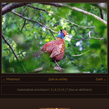
← Předchozí
Zpět do složky
Další →
Automatické procházení:
3
|
4
|
5
|
6
|
7
(čas ve vteřinách)