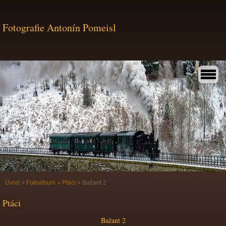
Fotografie Antonín Pomeisl
Úvod
»
Fotoalbum
»
Ptáci
»
Bažant 2
Ptáci
Bažant 2