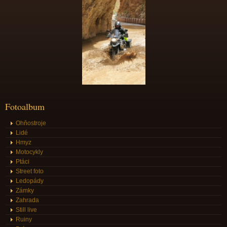
Fotoalbum
Ohňostroje
Lidé
Hmyz
Motocykly
Ptáci
Street foto
Ledopády
Zámky
Zahrada
Still live
Ruiny