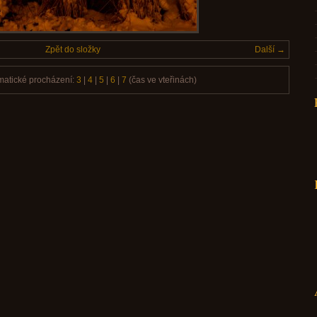
Zpět do složky
Další →
matické procházení:
3
|
4
|
5
|
6
|
7
(čas ve vteřinách)