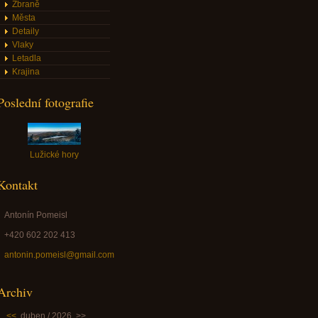
Zbraně
Města
Detaily
Vlaky
Letadla
Krajina
Poslední fotografie
Lužické hory
Kontakt
Antonín Pomeisl
+420 602 202 413
antonin.pomeisl@gmail.com
Archiv
<<
duben / 2026
>>