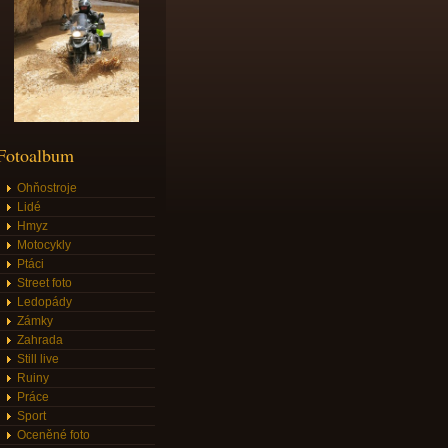
Fotoalbum
Ohňostroje
Lidé
Hmyz
Motocykly
Ptáci
Street foto
Ledopády
Zámky
Zahrada
Still live
Ruiny
Práce
Sport
Oceněné foto