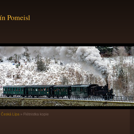
ín Pomeisl
»
Česká Lípa
»
Flétnistka kopie