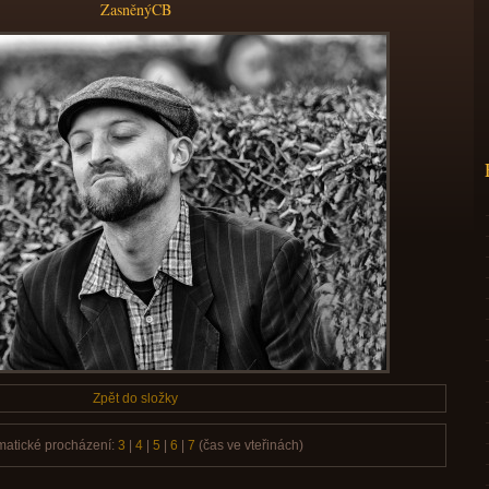
ZasněnýCB
Zpět do složky
matické procházení:
3
|
4
|
5
|
6
|
7
(čas ve vteřinách)