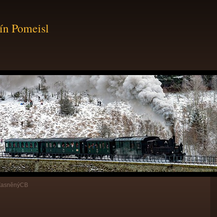
ín Pomeisl
ZasněnýCB