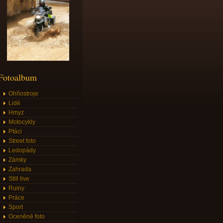
Fotoalbum
Ohňostroje
Lidé
Hmyz
Motocykly
Ptáci
Street foto
Ledopády
Zámky
Zahrada
Still live
Ruiny
Práce
Sport
Oceněné foto