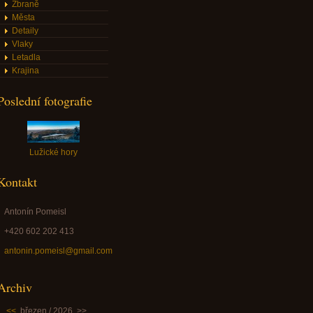
Zbraně
Města
Detaily
Vlaky
Letadla
Krajina
Poslední fotografie
Lužické hory
Kontakt
Antonín Pomeisl
+420 602 202 413
antonin.pomeisl@gmail.com
Archiv
<<
březen / 2026
>>