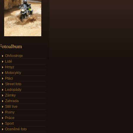
Fotoalbum
Ohňostroje
Lidé
Hmyz
Motocykly
Ptáci
Street foto
Ledopády
Zámky
Zahrada
Still live
Ruiny
Práce
Sport
Oceněné foto