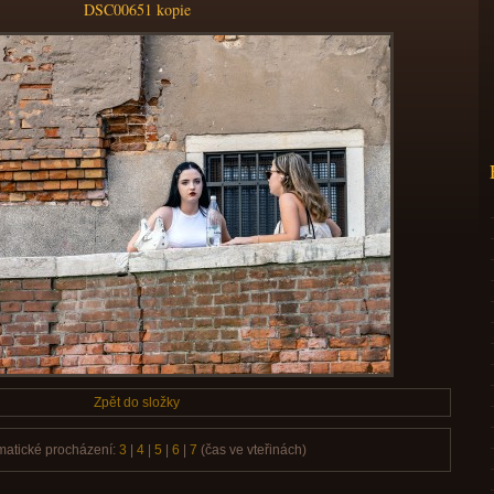
DSC00651 kopie
Zpět do složky
matické procházení:
3
|
4
|
5
|
6
|
7
(čas ve vteřinách)