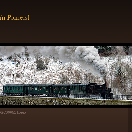
ín Pomeisl
DSC00651 kopie