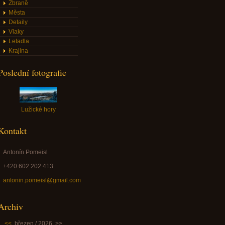
Zbraně
Města
Detaily
Vlaky
Letadla
Krajina
Poslední fotografie
Lužické hory
Kontakt
Antonín Pomeisl
+420 602 202 413
antonin.pomeisl@gmail.com
Archiv
<<
březen / 2026
>>