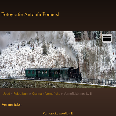
Fotografie Antonín Pomeisl
Úvod
»
Fotoalbum
»
Krajina
»
Verneřicko
»
Verneřické mostky II
Verneřicko
Verneřické mostky II