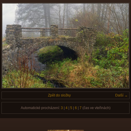
Zpět do složky
Další →
Automatické procházení:
3
|
4
|
5
|
6
|
7
(čas ve vteřinách)