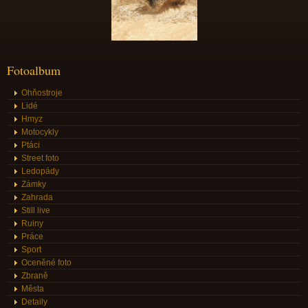
Fotoalbum
Ohňostroje
Lidé
Hmyz
Motocykly
Ptáci
Street foto
Ledopády
Zámky
Zahrada
Still live
Ruiny
Práce
Sport
Oceněné foto
Zbraně
Města
Detaily