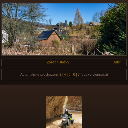
Zpět do složky
Další →
Automatické procházení:
3
|
4
|
5
|
6
|
7
(čas ve vteřinách)