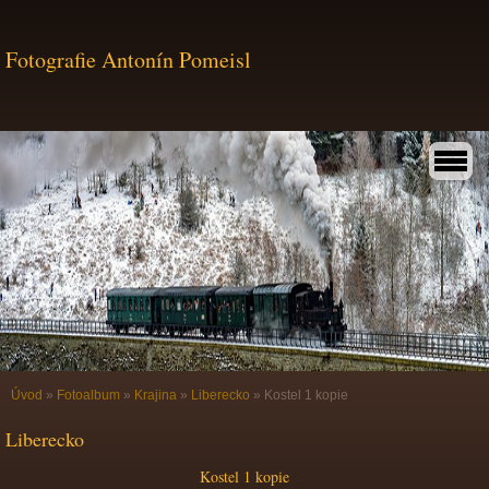
Fotografie Antonín Pomeisl
Úvod
»
Fotoalbum
»
Krajina
»
Liberecko
»
Kostel 1 kopie
Liberecko
Kostel 1 kopie