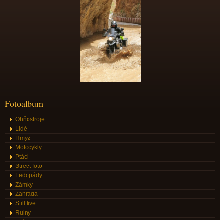
Fotoalbum
Ohňostroje
Lidé
Hmyz
Motocykly
Ptáci
Street foto
Ledopády
Zámky
Zahrada
Still live
Ruiny