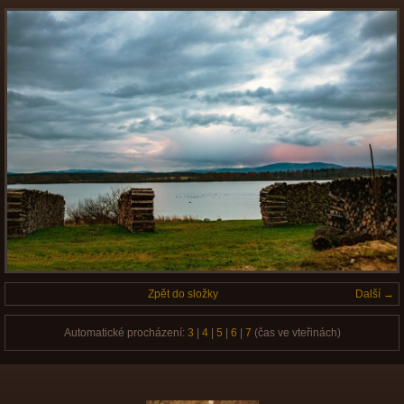
Zpět do složky
Další →
Automatické procházení:
3
|
4
|
5
|
6
|
7
(čas ve vteřinách)