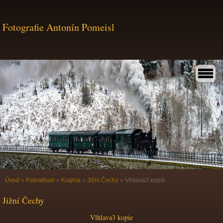
Fotografie Antonín Pomeisl
Úvod
»
Fotoalbum
»
Krajina
»
Jižní Čechy
»
Vlhlava3 kopie
Jižní Čechy
Vlhlava3 kopie