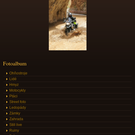
Fotoalbum
Ohňostroje
Lidé
Hmyz
Motocykly
Ptáci
Street foto
Ledopády
Zámky
Zahrada
Still live
Ruiny