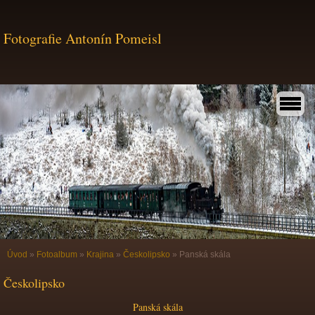
Fotografie Antonín Pomeisl
Úvod
»
Fotoalbum
»
Krajina
»
Českolipsko
»
Panská skála
Českolipsko
Panská skála