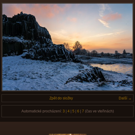
Zpět do složky
Další →
Automatické procházení:
3
|
4
|
5
|
6
|
7
(čas ve vteřinách)