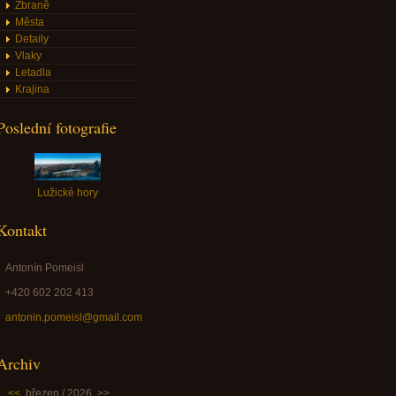
Zbraně
Města
Detaily
Vlaky
Letadla
Krajina
Poslední fotografie
Lužické hory
Kontakt
Antonín Pomeisl
+420 602 202 413
antonin.pomeisl@gmail.com
Archiv
<<
březen / 2026
>>