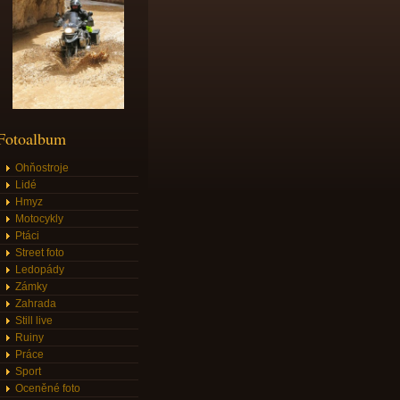
Fotoalbum
Ohňostroje
Lidé
Hmyz
Motocykly
Ptáci
Street foto
Ledopády
Zámky
Zahrada
Still live
Ruiny
Práce
Sport
Oceněné foto