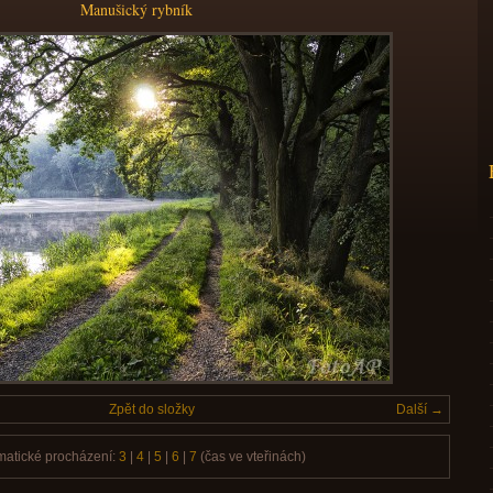
Manušický rybník
Zpět do složky
Další →
matické procházení:
3
|
4
|
5
|
6
|
7
(čas ve vteřinách)