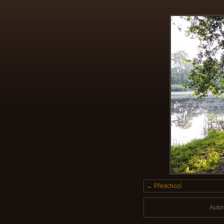
← Předchozí
Auto