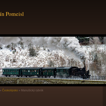
ín Pomeisl
»
Českolipsko
»
Manušický rybník