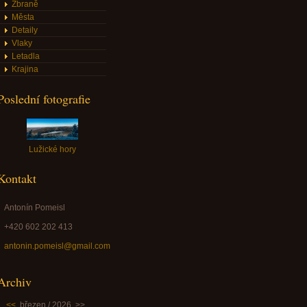
Zbraně
Města
Detaily
Vlaky
Letadla
Krajina
Poslední fotografie
Lužické hory
Kontakt
Antonín Pomeisl
+420 602 202 413
antonin.pomeisl@gmail.com
Archiv
<<
březen / 2026
>>