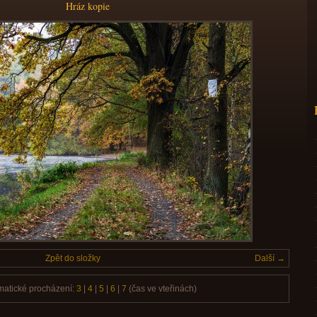
Hráz kopie
Zpět do složky
Další →
matické procházení:
3
|
4
|
5
|
6
|
7
(čas ve vteřinách)