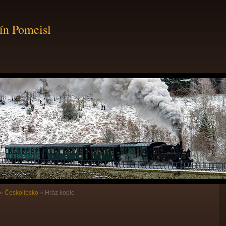
ín Pomeisl
»
Českolipsko
»
Hráz kopie